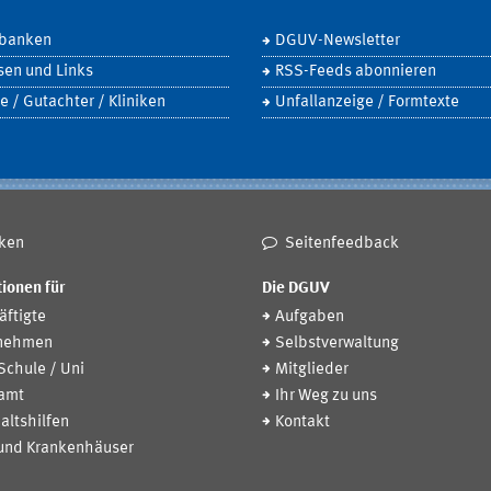
banken
DGUV-Newsletter
sen und Links
RSS-Feeds abonnieren
e / Gutachter / Kliniken
Unfallanzeige / Formtexte
ken
Seitenfeedback
ionen für
Die DGUV
ftigte
Aufgaben
nehmen
Selbstverwaltung
 Schule / Uni
Mitglieder
amt
Ihr Weg zu uns
altshilfen
Kontakt
 und Krankenhäuser