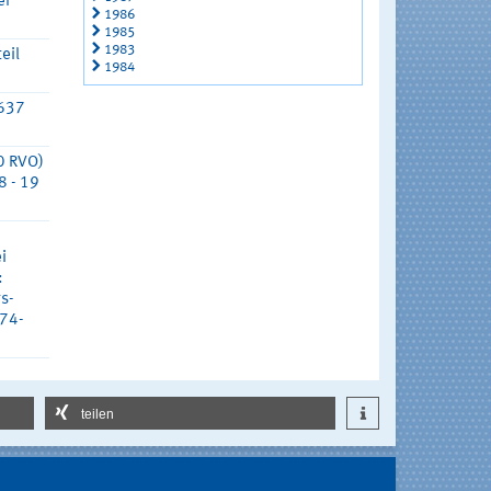
er
1986
1985
1983
eil
1984
 637
0 RVO)
8 - 19
i
:
s-
174-
teilen