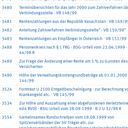
- 3480
Terminübersichten für das Jahr 2000 zum Zahlverfahren üb
Verbindungsstelle - VB 148/99
- 3481
Rentenzahlungen aus der Republik Kasachstan - VB 149/9
- 3482
Anleitung Zahlverfahren Verbindungsstelle" - VB 150/99"
- 3483
Rentenzahlungen an Empfänger in Österreich - VB 151/99
- 3488
Personenkreis nach § 1 FRG - BSG-Urteil vom 23.06.1999 - 
44/98 R
- 3489
Zur Frage der Änderung einer Rente um 5 % zu Gunsten des
Versicherten
- 3490
Höhe der Verwaltungskostengrundbeträge ab 01.01.2000 
144/99
- 3524
Formtext U 2100 Entgeltbescheinigung - zur Berechnung v
Krankengeld etc. - VB 145/99
- 3534
Zur Höhe und Auszahlung einer abgefundenen Verletztenre
604 RVO) - BSG-Urteil vom 28.09.1999 - B 2 U 32/98 R
- 3554
Gemeinsames Rundschreiben vom 18.08.1999 von
Spitzenverbänden der SV-Träger etc. zur