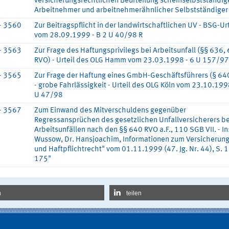
versicherungsrechtlichen Beurteilung scheinselbstständig
Arbeitnehmer und arbeitnehmerähnlicher Selbstständiger
- 3560
Zur Beitragspflicht in der landwirtschaftlichen UV - BSG-Urt
vom 28.09.1999 - B 2 U 40/98 R
- 3563
Zur Frage des Haftungsprivilegs bei Arbeitsunfall (§§ 636,
RVO) - Urteil des OLG Hamm vom 23.03.1998 - 6 U 157/97
- 3565
Zur Frage der Haftung eines GmbH-Geschäftsführers (§ 64
- grobe Fahrlässigkeit - Urteil des OLG Köln vom 23.10.199
U 47/98
- 3567
Zum Einwand des Mitverschuldens gegenüber
Regressansprüchen des gesetzlichen Unfallversicherers be
Arbeitsunfällen nach den §§ 640 RVO a.F., 110 SGB VII. - In
Wussow, Dr. Hansjoachim, Informationen zum Versicherung
und Haftpflichtrecht" vom 01.11.1999 (47. Jg. Nr. 44), S. 
175"
n
teilen