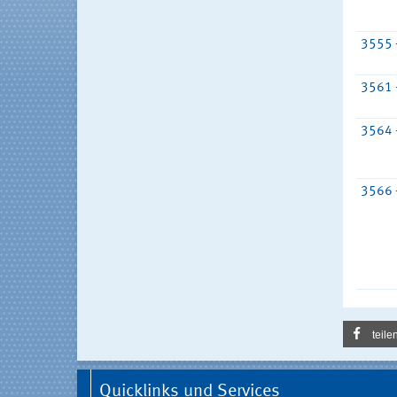
3555 
3561 
3564 
3566 
teile
Quicklinks und Services