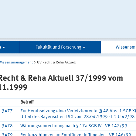
e
Fakultät und Forschung
Wissensm
Wissensmanagement
UV Recht & Reha Aktuell
Recht & Reha Aktuell 37/1999 vom
11.1999
n
Betreff
- 3477
Zur Herabsetzung einer Verletztenrente (§ 48 Abs. 1 SGB X)
Urteil des Bayerischen LSG vom 28.04.1999 - L 2 U 42/98
- 3478
Währungsumrechnung nach § 17a SGB IV - VB 147/99
- 3479
Rentenzahlungen an Empfänger in Tunesien - VB 146/99