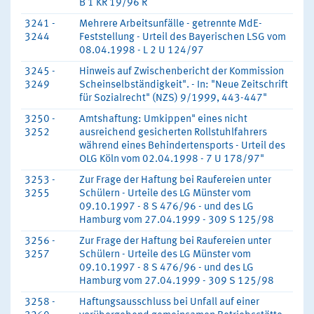
B 1 KR 19/96 R
3241 -
Mehrere Arbeitsunfälle - getrennte MdE-
3244
Feststellung - Urteil des Bayerischen LSG vom
08.04.1998 - L 2 U 124/97
3245 -
Hinweis auf Zwischenbericht der Kommission
3249
Scheinselbständigkeit". - In: "Neue Zeitschrift
für Sozialrecht" (NZS) 9/1999, 443-447"
3250 -
Amtshaftung: Umkippen" eines nicht
3252
ausreichend gesicherten Rollstuhlfahrers
während eines Behindertensports - Urteil des
OLG Köln vom 02.04.1998 - 7 U 178/97"
3253 -
Zur Frage der Haftung bei Raufereien unter
3255
Schülern - Urteile des LG Münster vom
09.10.1997 - 8 S 476/96 - und des LG
Hamburg vom 27.04.1999 - 309 S 125/98
3256 -
Zur Frage der Haftung bei Raufereien unter
3257
Schülern - Urteile des LG Münster vom
09.10.1997 - 8 S 476/96 - und des LG
Hamburg vom 27.04.1999 - 309 S 125/98
3258 -
Haftungsausschluss bei Unfall auf einer