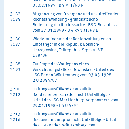
nach dem Inhalt des Briefes - BSG-Urteil vom
03.02.1999 - B 9 VJ 1/98 R
3182 -
Abgrenzung von Divergenz und unzutreffender
3185
Rechtsanwendung - grundsätzliche
Bedeutung der Rechtssache - BSG-Beschluss
vom 27.01.1999 - B 4 RA 131/98 B
3186 -
Wiederaufnahme der Rentenzahlungen an
3187
Empfänger in der Republik Bosnien-
Herzegowina, Teilrepublik Srpska - VB
138/99
3188 -
Zur Frage des Vorliegens eines
3193
Versicherungsfalles - Beweislast - Urteil des
LSG Baden-Württemberg vom 03.03.1998 - L
2 U 2954/97
3200 -
Haftungsausfüllende Kausalität -
3212
Bandscheibenschaden nicht Unfallfolge -
Urteil des LSG Mecklenburg-Vorpommern vom
29.01.1998 - L 5 U 5/97
3213 -
Haftungsausfüllende Kausalität -
3216
Bizepssehnenruptur nicht Unfallfolge - Urteil
des LSG Baden-Württemberg vom