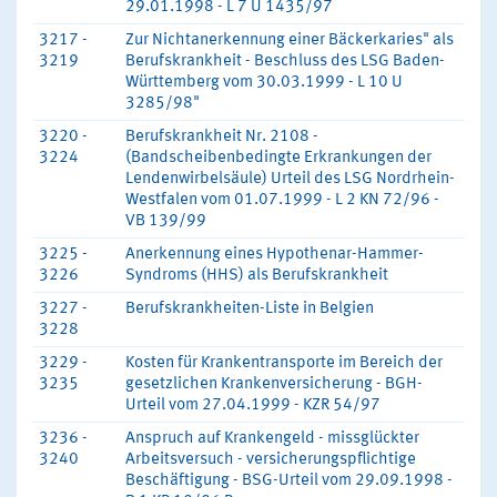
29.01.1998 - L 7 U 1435/97
3217 -
Zur Nichtanerkennung einer Bäckerkaries" als
3219
Berufskrankheit - Beschluss des LSG Baden-
Württemberg vom 30.03.1999 - L 10 U
3285/98"
3220 -
Berufskrankheit Nr. 2108 -
3224
(Bandscheibenbedingte Erkrankungen der
Lendenwirbelsäule) Urteil des LSG Nordrhein-
Westfalen vom 01.07.1999 - L 2 KN 72/96 -
VB 139/99
3225 -
Anerkennung eines Hypothenar-Hammer-
3226
Syndroms (HHS) als Berufskrankheit
3227 -
Berufskrankheiten-Liste in Belgien
3228
3229 -
Kosten für Krankentransporte im Bereich der
3235
gesetzlichen Krankenversicherung - BGH-
Urteil vom 27.04.1999 - KZR 54/97
3236 -
Anspruch auf Krankengeld - missglückter
3240
Arbeitsversuch - versicherungspflichtige
Beschäftigung - BSG-Urteil vom 29.09.1998 -