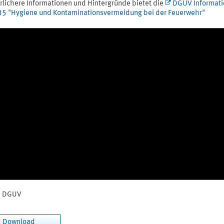
rlichere Informationen und Hintergründe bietet die
DGUV Informati
5 "Hygiene und Kontaminationsvermeidung bei der Feuerwehr"
© DGUV
wnload