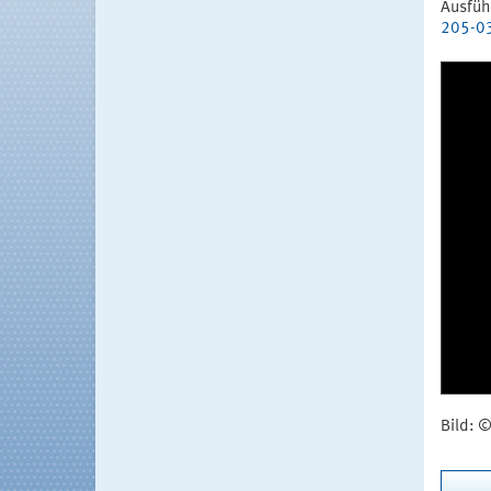
Ausfüh
205-03
Bild: 
Do