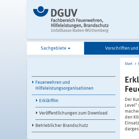
Sachgebiete
Vorschriften und
Start
Erk
Feuerwehren und
Feu
Hilfeleistungsorganisationen
Der Ku
Erklärfilm
Level"
machen
Veröffentlichungen zum Download
den Kö
Einsat
Betrieblicher Brandschutz
darges