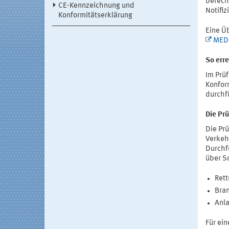
berech
CE-Kennzeichnung und
Notifiz
Konformitätserklärung
Eine Ü
MED 
So erre
Im Prüf
Konfor
durchf
Die Prü
Die Prü
Verkeh
Durchf
über S
Rett
Bra
Anl
Für ein