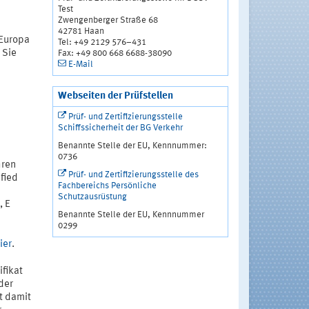
Test
Zwengenberger Straße 68
42781 Haan
 Europa
Tel: +49 2129 576–431
 Sie
Fax: +49 800 668 6688-38090
E-Mail
Webseiten der Prüfstellen
Prüf- und Zertifizierungsstelle
Schiffssicherheit der BG Verkehr
Benannte Stelle der EU, Kennnummer:
0736
hren
Prüf- und Zertifizierungsstelle des
ified
Fachbereichs Persönliche
Schutzausrüstung
, E
Benannte Stelle der EU, Kennnummer
0299
ier
.
ifikat
der
t damit