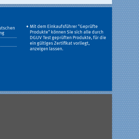
Mit dem Einkaufsführer "Geprüfte
utschen
Produkte" können Sie sich alle durch
ung
DGUV Test geprüften Produkte, für die
ein gültiges Zertifikat vorliegt,
anzeigen lassen.