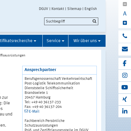
DGUV
Kontakt
Sitemap
English
A
tifikatsrecherche
Service
Wir über uns
iffsausrüstungen
Ansprechpartner
Berufsgenossenschaft Verkehrswirtschaft
Post-Logistik Telekommunikation
Dienststelle Schiffssicherheit
,
Brandswiete 1
20457 Hamburg
 zur
Tel: +49 40 36137-233
: Die
Fax: +49 40 36137-204
es
E-Mail
Bau und
Fachbereich Persönliche
en.
Schutzausrüstungen
Prüf- und Zertifizierungsstelle im DGUV