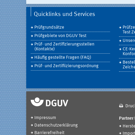
Quicklinks und Services
Prüfgrundsätze
Prüfz
Test Z
Prüfgebiete von DGUV Test
Unsere
Prüf- und Zertifizierungsstellen
(Kontakte)
CE-Ke
Konfor
Häufig gestellte Fragen (FAQ)
Bestel
Prüf- und Zertifiizierungsordnung
Zeich
Druc
Impressum
Partner 
Datenschutzerklärung
Herste
Barrierefreiheit
Impor