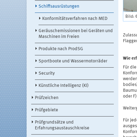
Schiffsausrüstungen
Bild: 
Konformitätsverfahren nach MED
Geräuschemissionen bei Geräten und
Zulass
Maschinen im Freien
Flagge
Produkte nach ProdSG
Wie er
Sportboote und Wassermotorräder
Für di
Konfor
Security
werden 
bodies
Künstliche Intelligenz (KI)
Baumus
oder F)
Prüfzeichen
Weite
Prüfgebiete
Für jed
Prüfgrundsätze und
ausges
Erfahrungsaustauschkreise
Konfor