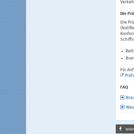
Verkeh
Die Prü
Die Pr
(Notif
Konfor
Schiff
Rett
Bra
Für Anf
Prüf
FAQ
Bra
Was
teile