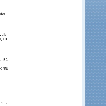
r
 der
, die
90/EU
der BG
90/EU
:
er BG