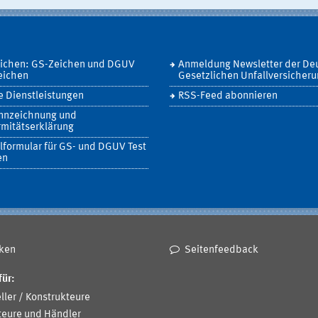
eichen: GS-Zeichen und DGUV
Anmeldung Newsletter der De
eichen
Gesetzlichen Unfallversicher
 Dienstleistungen
RSS-Feed abonnieren
nnzeichnung und
mitätserklärung
lformular für GS- und DGUV Test
en
ken
Seitenfeedback
für:
ller / Konstrukteure
teure und Händler