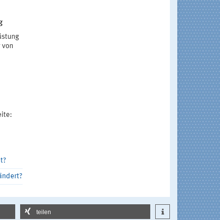
g
üstung
g von
ite:
t?
ändert?
teilen