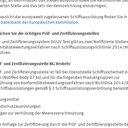
tigt, an dem Produkt das Steuerradsymbol sowie die Kennnummer de
ierten Stelle und das Jahr der Kennzeichnung anzubringen.
bersicht der europaweit zugelassenen Schiffsausrüstung finden Sie in
Datenbank der Europäischen Kommission
.
ichen Sie die richtigen Prüf- und Zertifizierungsstellen
- und Zertifizierungssystem DGUV Test gibt es zwei Notifizierte Stellen
mitätsbewertungsverfahren nach Schiffausrüstungsrichtlinie 2014/
ühren.
f- und Zertifizierungsstelle BG Verkehr
f- und Zertifizierungsstelle ist Teil der Dienststelle Schiffssicherheit 
r (Notified Body 0736) und für die folgenden Produktgruppen zur
ührung von Konformitätsbewertungsverfahren nach Richtlinie 2014/
chiffsausrüstungen gemäß § 3 Schiffsausrüstungsverordnung benannt
ungsmittel
ndschutzausrüstungen
agen zur Verhütung der Meeresverschmutzung
e Anfrage zur Zertifizierung durch die Prüf- und Zertifizierungsstelle d