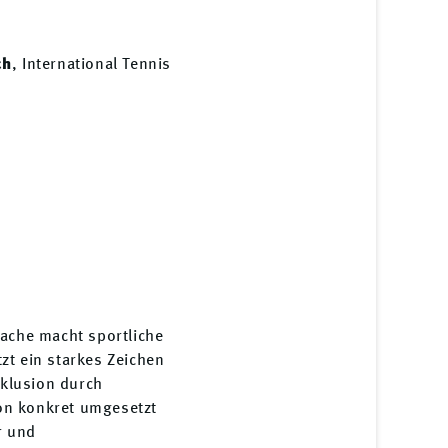
ch
, International Tennis
rache macht sportliche
zt ein starkes Zeichen
Inklusion durch
on konkret umgesetzt
r und