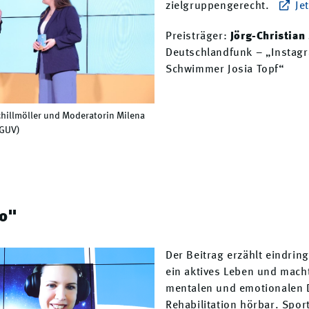
zielgruppengerecht.
Je
Preisträger:
Jörg-Christian
Deutschlandfunk – „Instagr
Schwimmer Josia Topf“
chillmöller und Moderatorin Milena
DGUV)
o"
Der Beitrag erzählt eindrin
ein aktives Leben und macht
mentalen und emotionalen
Rehabilitation hörbar. Sport