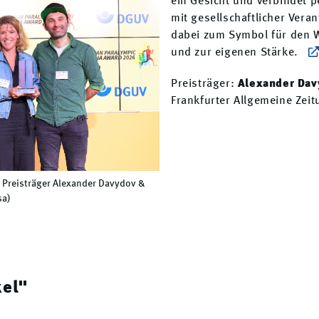
ein Gesicht und verbindet p
mit gesellschaftlicher Vera
dabei zum Symbol für den 
und zur eigenen Stärke.
Preisträger:
Alexander Dav
Frankfurter Allgemeine Zei
 Preisträger Alexander Davydov &
sa)
kel"