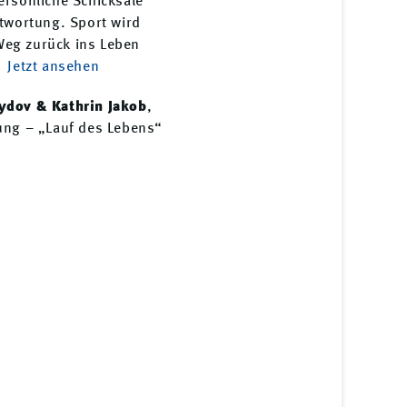
ersönliche Schicksale
ntwortung. Sport wird
Weg zurück ins Leben
Jetzt ansehen
ydov & Kathrin Jakob
,
tung – „Lauf des Lebens“