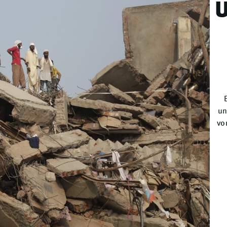
U
un
vo