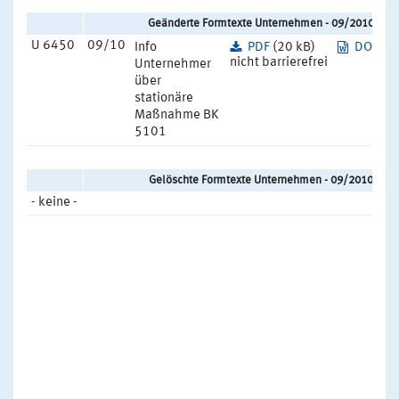
Geänderte Formtexte Unternehmen - 09/2010
U 6450
09/10
Info
PDF
(20 kB)
DOCX
(
nicht barrierefrei
Unternehmer
über
stationäre
Maßnahme BK
5101
Gelöschte Formtexte Unternehmen - 09/2010
- keine -