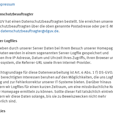
mpressum
enschutzbeauftragter
UV hat einen Datenschutzbeauftragten bestellt. Sie erreichen unsere
chutzbeauftragten über die oben genannte Postadresse oder per E-M
datenschutzbeauftragter@dguv.de
.
er-Logfiles
heben durch unserer Server Daten bei Ihrem Besuch unserer Homepag
Daten werden in einem sogenannten Server-Logfile gespeichert und
n Ihre IP-Adresse, Datum und Uhrzeit Ihres Zugriffs, Ihren Browser u
ssystem, die Referrer-URL sowie Ihren Internet-Provider.
htsgrundlage für diese Datenverarbeitung ist Art. 6 Abs. 1 f) DS-GVO
 berechtigten Interessen beruhen auf den Möglichkeiten, die uns Logfi
g und zur Fehlerkorrektur unserer IT-Systeme bieten. Darüber hinaus
ern wir Logfiles für einen kurzen Zeitraum, um eine missbräuchliche 
 Homepage ermitteln zu können. Sollte dieser Fall tatsächlich eintret
ern wir diese Daten solange, bis sie zu Beweiszwecken nicht mehr
rlich sind.
kies