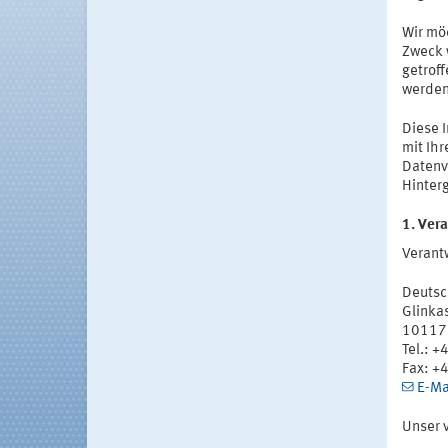
Wir mö
Zweck 
getroff
werden
Diese 
mit Ihr
Datenv
Hinter
1. Vera
Verantw
Deutsc
Glinka
10117 
Tel.: 
Fax: +
E-Ma
Unser 