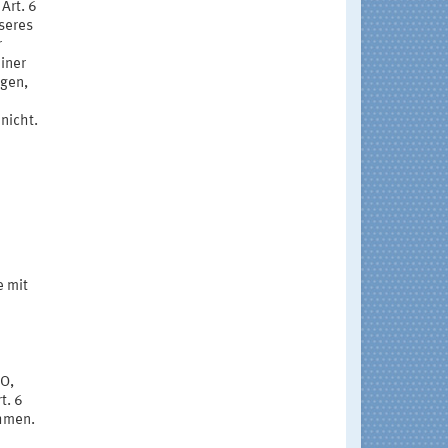
Art. 6
seres
r
iner
ngen,
nicht.
e mit
VO,
t. 6
ahmen.