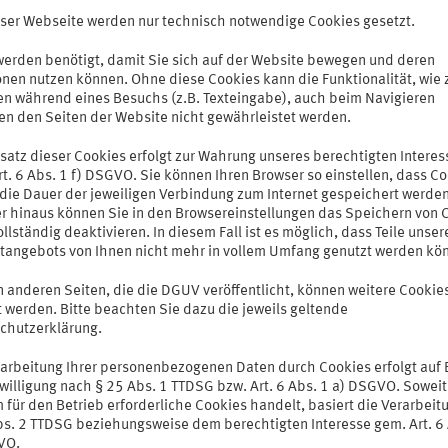
eser Webseite werden nur technisch notwendige Cookies gesetzt.
werden benötigt, damit Sie sich auf der Website bewegen und deren
onen nutzen können. Ohne diese Cookies kann die Funktionalität, wie 
en während eines Besuchs (z.B. Texteingabe), auch beim Navigieren
en den Seiten der Website nicht gewährleistet werden.
nsatz dieser Cookies erfolgt zur Wahrung unseres berechtigten Interes
t. 6 Abs. 1 f) DSGVO. Sie können Ihren Browser so einstellen, dass C
r die Dauer der jeweiligen Verbindung zum Internet gespeichert werden
r hinaus können Sie in den Browsereinstellungen das Speichern von 
llständig deaktivieren. In diesem Fall ist es möglich, dass Teile unser
etangebots von Ihnen nicht mehr in vollem Umfang genutzt werden kö
n anderen Seiten, die die DGUV veröffentlicht, können weitere Cookie
 werden. Bitte beachten Sie dazu die jeweils geltende
chutzerklärung.
rarbeitung Ihrer personenbezogenen Daten durch Cookies erfolgt auf 
willigung nach § 25 Abs. 1 TTDSG bzw. Art. 6 Abs. 1 a) DSGVO. Soweit
 für den Betrieb erforderliche Cookies handelt, basiert die Verarbeit
bs. 2 TTDSG beziehungsweise dem berechtigten Interesse gem. Art. 6 
VO.