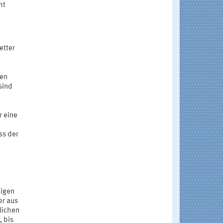
ht
etter
nen
sind
r eine
ss der
ligen
er aus
lichen
, bis