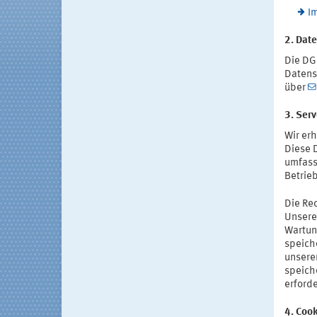
I
2. Dat
Die DG
Datens
über
3. Serv
Wir er
Diese 
umfasse
Betrieb
Die Rec
Unsere
Wartun
speich
unserer
speich
erforde
4. Coo