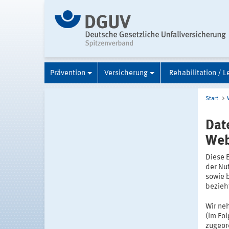
Prävention
Versicherung
Rehabilitation / L
Start
Dat
Web
Diese 
der Nu
sowie 
bezieh
Wir ne
(im Fo
zugeor