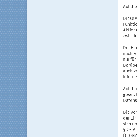
Auf di
Diese 
Funkti
Aktion
zwisch
Der Ei
nach Ar
nur fü
Darübe
auch vo
Intern
Auf de
gesetzt
Datens
Die Ve
der Ein
sich um
§ 25 A
f) DSG