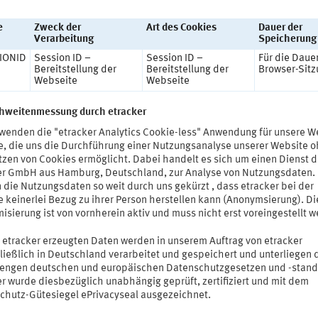
e
Zweck der
Art des Cookies
Dauer der
Verarbeitung
Speicherung
IONID
Session ID –
Session ID –
Für die Daue
Bereitstellung der
Bereitstellung der
Browser-Sitz
Webseite
Webseite
chweitenmessung durch etracker
rwenden die "etracker Analytics Cookie-less" Anwendung für unsere W
e, die uns die Durchführung einer Nutzungsanalyse unserer Website 
tzen von Cookies ermöglicht. Dabei handelt es sich um einen Dienst d
er GmbH aus Hamburg, Deutschland, zur Analyse von Nutzungsdaten.
 die Nutzungsdaten so weit durch uns gekürzt , dass etracker bei der
 keinerlei Bezug zu ihrer Person herstellen kann (Anonymsierung). Die
sierung ist von vornherein aktiv und muss nicht erst voreingestellt w
t etracker erzeugten Daten werden in unserem Auftrag von etracker
ließlich in Deutschland verarbeitet und gespeichert und unterliegen 
rengen deutschen und europäischen Datenschutzgesetzen und -stand
er wurde diesbezüglich unabhängig geprüft, zertifiziert und mit dem
chutz-Gütesiegel ePrivacyseal ausgezeichnet.