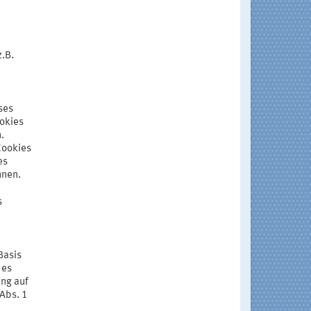
z.B.
ses
ookies
.
Cookies
es
nnen.
s
Basis
 es
ung auf
Abs. 1