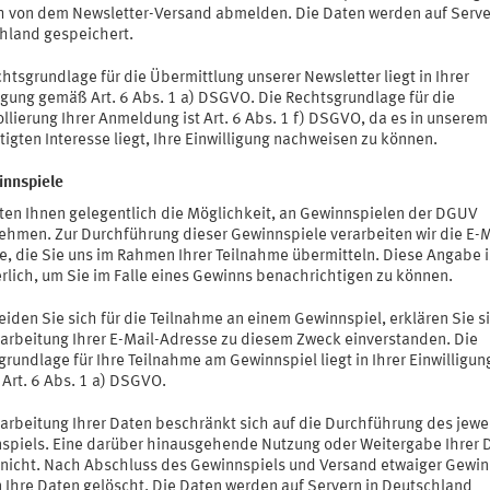
ch von dem Newsletter-Versand abmelden. Die Daten werden auf Serve
hland gespeichert.
htsgrundlage für die Übermittlung unserer Newsletter liegt in Ihrer
ligung gemäß Art. 6 Abs. 1 a) DSGVO. Die Rechtsgrundlage für die
llierung Ihrer Anmeldung ist Art. 6 Abs. 1 f) DSGVO, da es in unserem
igten Interesse liegt, Ihre Einwilligung nachweisen zu können.
innspiele
eten Ihnen gelegentlich die Möglichkeit, an Gewinnspielen der DGUV
nehmen. Zur Durchführung dieser Gewinnspiele verarbeiten wir die E-M
e, die Sie uns im Rahmen Ihrer Teilnahme übermitteln. Diese Angabe i
rlich, um Sie im Falle eines Gewinns benachrichtigen zu können.
iden Sie sich für die Teilnahme an einem Gewinnspiel, erklären Sie s
rarbeitung Ihrer E-Mail-Adresse zu diesem Zweck einverstanden. Die
rundlage für Ihre Teilnahme am Gewinnspiel liegt in Ihrer Einwilligun
Art. 6 Abs. 1 a) DSGVO.
rarbeitung Ihrer Daten beschränkt sich auf die Durchführung des jewe
spiels. Eine darüber hinausgehende Nutzung oder Weitergabe Ihrer 
t nicht. Nach Abschluss des Gewinnspiels und Versand etwaiger Gewi
 Ihre Daten gelöscht. Die Daten werden auf Servern in Deutschland