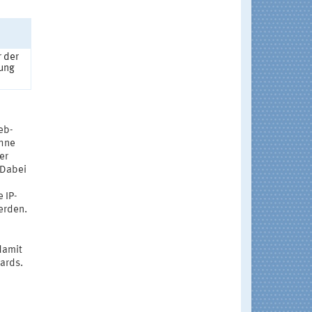
r der
ung
eb-
ohne
er
 Dabei
 IP-
erden.
damit
ards.