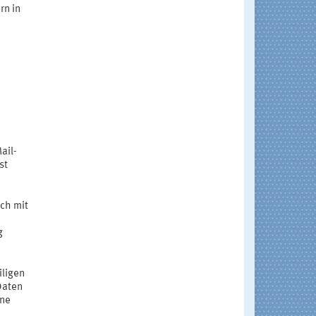
rn in
ail-
st
ich mit
g
iligen
Daten
nne