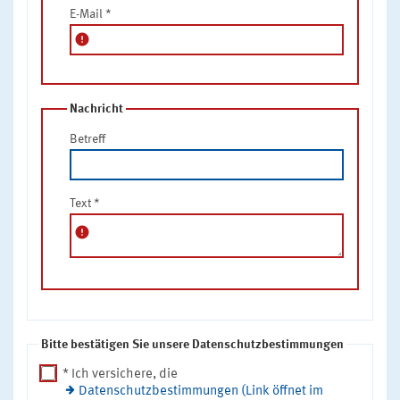
E-Mail
*
error
Nachricht
Betreff
Text
*
error
Bitte bestätigen Sie unsere Datenschutzbestimmungen
* Ich versichere, die
Datenschutzbestimmungen (Link öffnet im