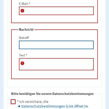
E-Mail
*
error
Nachricht
Betreff
Text
*
error
Bitte bestätigen Sie unsere Datenschutzbestimmungen
* Ich versichere, die
Datenschutzbestimmungen (Link öffnet im