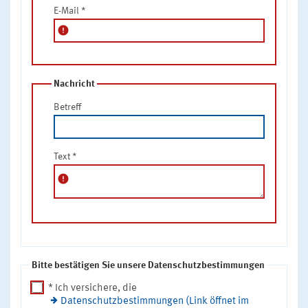
E-Mail
*
error
Nachricht
Betreff
Text
*
error
Bitte bestätigen Sie unsere Datenschutzbestimmungen
* Ich versichere, die
Datenschutzbestimmungen (Link öffnet im