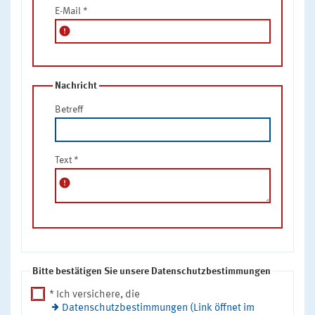
E-Mail
*
error
Nachricht
Betreff
Text
*
error
Bitte bestätigen Sie unsere Datenschutzbestimmungen
* Ich versichere, die
Datenschutzbestimmungen (Link öffnet im