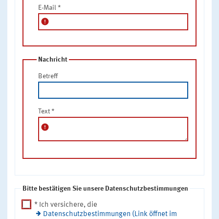
E-Mail
*
error
Nachricht
Betreff
Text
*
error
Bitte bestätigen Sie unsere Datenschutzbestimmungen
* Ich versichere, die
Datenschutzbestimmungen (Link öffnet im