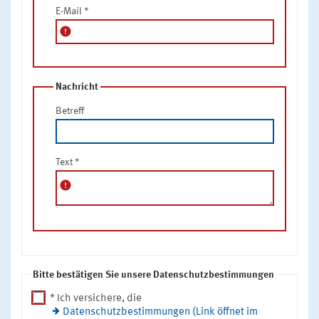
E-Mail
*
error
Nachricht
Betreff
Text
*
error
Bitte bestätigen Sie unsere Datenschutzbestimmungen
* Ich versichere, die
Datenschutzbestimmungen (Link öffnet im