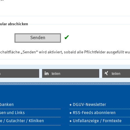
ular abschicken
✔
Senden
chaltfläche „Senden“ wird aktiviert, sobald alle Pflichtfelder ausgefüllt w
n
teilen
teilen
banken
DGUV-Newsletter
sen und Links
RSS-Feeds abonnieren
e / Gutachter / Kliniken
Unfallanzeige / Formtexte