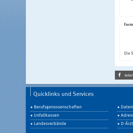
Form
Die S
teile
Quicklinks und Services
Berufsgenossenschaften
Daten
Unfallkassen
Adres
Landesverbände
D-Ärzt