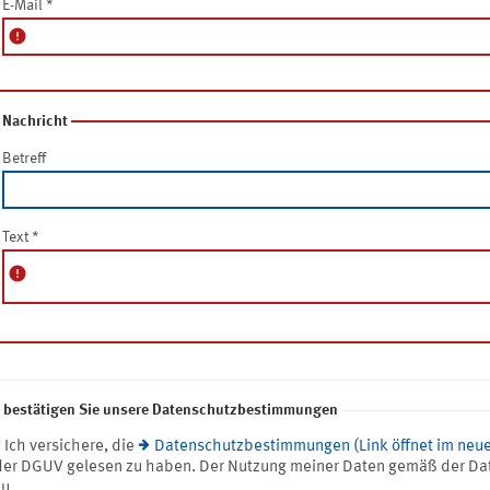
E-Mail
*
error
Nachricht
Betreff
Text
*
error
e bestätigen Sie unsere Datenschutzbestimmungen
* Ich versichere, die
Datenschutzbestimmungen (Link öffnet im neue
der DGUV gelesen zu haben. Der Nutzung meiner Daten gemäß der Da
zu.