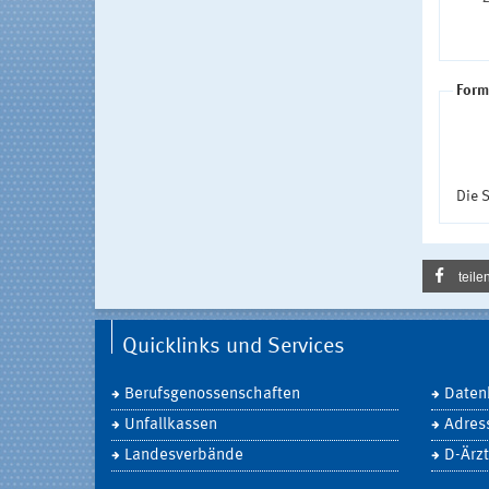
Form
Die S
teile
Quicklinks und Services
Berufsgenossenschaften
Daten
Unfallkassen
Adres
Landesverbände
D-Ärzt