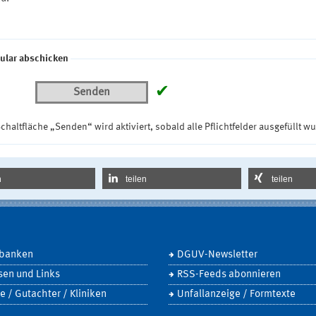
ular abschicken
✔
Senden
chaltfläche „Senden“ wird aktiviert, sobald alle Pflichtfelder ausgefüllt w
n
teilen
teilen
banken
DGUV-Newsletter
sen und Links
RSS-Feeds abonnieren
e / Gutachter / Kliniken
Unfallanzeige / Formtexte