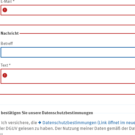
E-Mail
*
error
Nachricht
Betreff
Text
*
error
e bestätigen Sie unsere Datenschutzbestimmungen
* Ich versichere, die
Datenschutzbestimmungen (Link öffnet im neue
der DGUV gelesen zu haben. Der Nutzung meiner Daten gemäß der Da
zu.