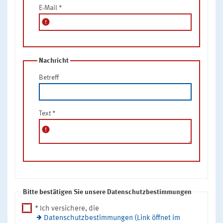
E-Mail
*
error
Nachricht
Betreff
Text
*
error
Bitte bestätigen Sie unsere Datenschutzbestimmungen
* Ich versichere, die
Datenschutzbestimmungen (Link öffnet im