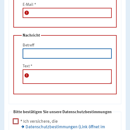
E-Mail
*
error
Nachricht
Betreff
Text
*
error
Bitte bestätigen Sie unsere Datenschutzbestimmungen
* Ich versichere, die
Datenschutzbestimmungen (Link öffnet im