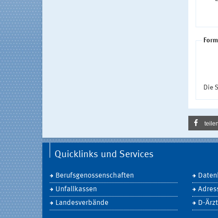
Form
Die S
teile
Quicklinks und Services
Berufsgenossenschaften
Daten
Unfallkassen
Adres
Landesverbände
D-Ärzt