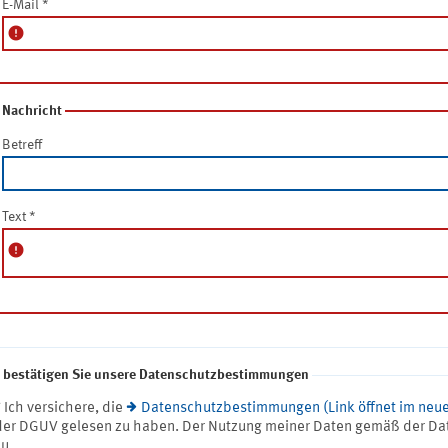
E-Mail
*
error
Nachricht
Betreff
Text
*
error
e bestätigen Sie unsere Datenschutzbestimmungen
* Ich versichere, die
Datenschutzbestimmungen (Link öffnet im neue
der DGUV gelesen zu haben. Der Nutzung meiner Daten gemäß der Da
zu.