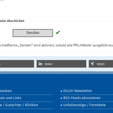
ular abschicken
✔
Senden
chaltfläche „Senden“ wird aktiviert, sobald alle Pflichtfelder ausgefüllt w
n
teilen
teilen
banken
DGUV-Newsletter
sen und Links
RSS-Feeds abonnieren
e / Gutachter / Kliniken
Unfallanzeige / Formtexte