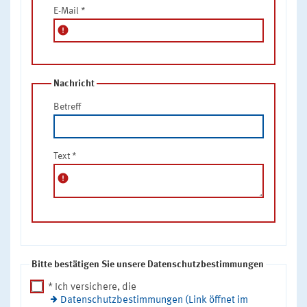
E-Mail
*
error
Nachricht
Betreff
Text
*
error
Bitte bestätigen Sie unsere Datenschutzbestimmungen
* Ich versichere, die
Datenschutzbestimmungen (Link öffnet im