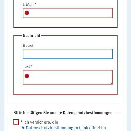
E-Mail
*
error
Nachricht
Betreff
Text
*
error
Bitte bestätigen Sie unsere Datenschutzbestimmungen
* Ich versichere, die
Datenschutzbestimmungen (Link öffnet im