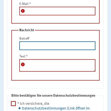
E-Mail
*
error
Nachricht
Betreff
Text
*
error
Bitte bestätigen Sie unsere Datenschutzbestimmungen
* Ich versichere, die
Datenschutzbestimmungen (Link öffnet im