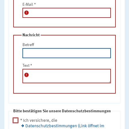
E-Mail
*
error
Nachricht
Betreff
Text
*
error
Bitte bestätigen Sie unsere Datenschutzbestimmungen
* Ich versichere, die
Datenschutzbestimmungen (Link öffnet im