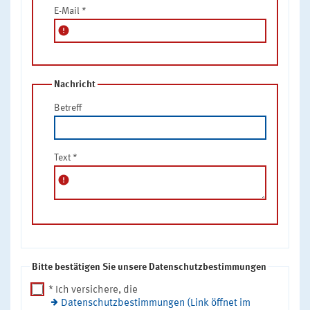
E-Mail
*
error
Nachricht
Betreff
Text
*
error
Bitte bestätigen Sie unsere Datenschutzbestimmungen
* Ich versichere, die
Datenschutzbestimmungen (Link öffnet im