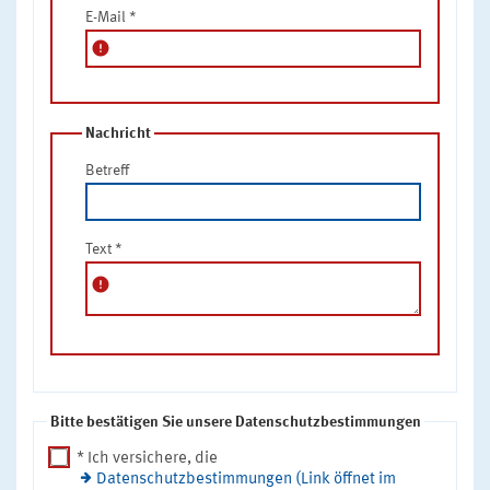
E-Mail
*
error
Nachricht
Betreff
Text
*
error
Bitte bestätigen Sie unsere Datenschutzbestimmungen
* Ich versichere, die
Datenschutzbestimmungen (Link öffnet im