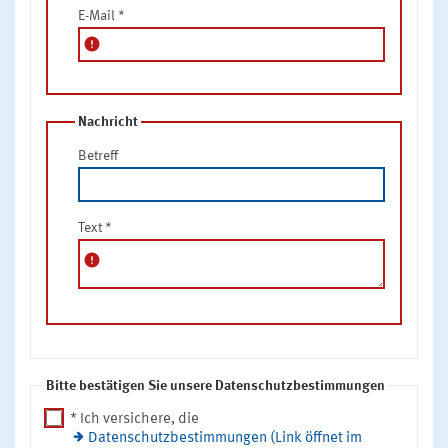
E-Mail
*
error
Nachricht
Betreff
Text
*
error
Bitte bestätigen Sie unsere Datenschutzbestimmungen
* Ich versichere, die
Datenschutzbestimmungen (Link öffnet im