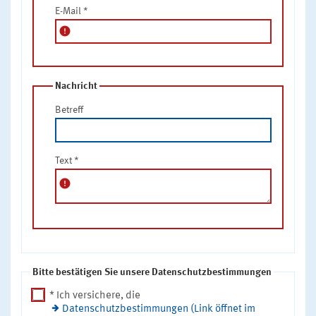
E-Mail
*
error
Nachricht
Betreff
Text
*
error
Bitte bestätigen Sie unsere Datenschutzbestimmungen
* Ich versichere, die
Datenschutzbestimmungen (Link öffnet im