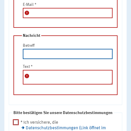
E-Mail
*
error
Nachricht
Betreff
Text
*
error
Bitte bestätigen Sie unsere Datenschutzbestimmungen
* Ich versichere, die
Datenschutzbestimmungen (Link öffnet im