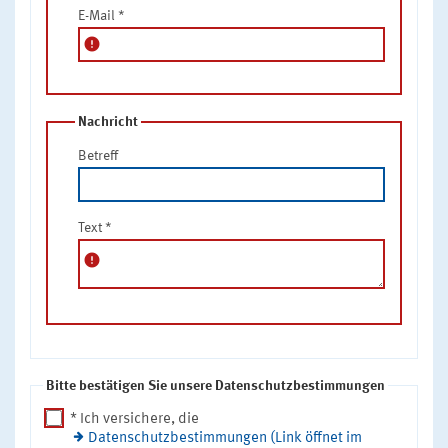
E-Mail
*
error
Nachricht
Betreff
Text
*
error
Bitte bestätigen Sie unsere Datenschutzbestimmungen
* Ich versichere, die
Datenschutzbestimmungen (Link öffnet im