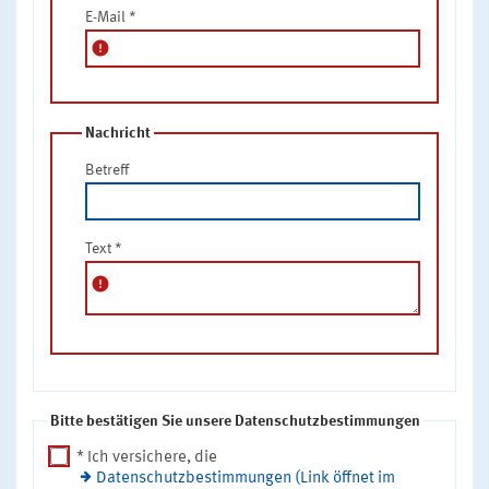
E-Mail
*
error
Nachricht
Betreff
Text
*
error
Bitte bestätigen Sie unsere Datenschutzbestimmungen
* Ich versichere, die
Datenschutzbestimmungen (Link öffnet im