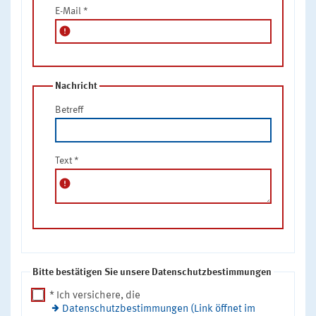
E-Mail
*
error
Nachricht
Betreff
Text
*
error
Bitte bestätigen Sie unsere Datenschutzbestimmungen
* Ich versichere, die
Datenschutzbestimmungen (Link öffnet im