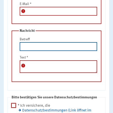
E-Mail
*
error
Nachricht
Betreff
Text
*
error
Bitte bestätigen Sie unsere Datenschutzbestimmungen
* Ich versichere, die
Datenschutzbestimmungen (Link öffnet im