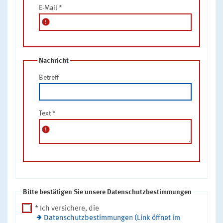
E-Mail
*
error
Nachricht
Betreff
Text
*
error
Bitte bestätigen Sie unsere Datenschutzbestimmungen
* Ich versichere, die
Datenschutzbestimmungen (Link öffnet im