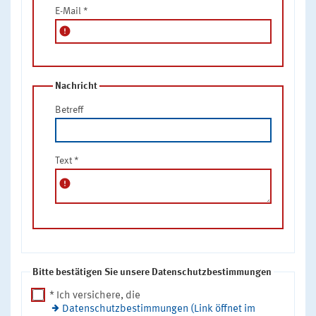
E-Mail
*
error
Nachricht
Betreff
Text
*
error
Bitte bestätigen Sie unsere Datenschutzbestimmungen
* Ich versichere, die
Datenschutzbestimmungen (Link öffnet im