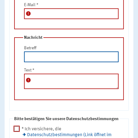
E-Mail
*
error
Nachricht
Betreff
Text
*
error
Bitte bestätigen Sie unsere Datenschutzbestimmungen
* Ich versichere, die
Datenschutzbestimmungen (Link öffnet im