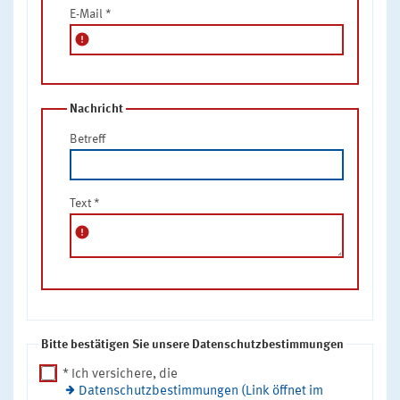
E-Mail
*
error
Nachricht
Betreff
Text
*
error
Bitte bestätigen Sie unsere Datenschutzbestimmungen
* Ich versichere, die
Datenschutzbestimmungen (Link öffnet im