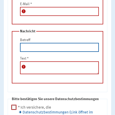
E-Mail
*
error
Nachricht
Betreff
Text
*
error
Bitte bestätigen Sie unsere Datenschutzbestimmungen
* Ich versichere, die
Datenschutzbestimmungen (Link öffnet im