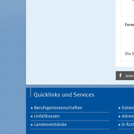
Form
Die S
teile
Quicklinks und Services
Berufsgenossenschaften
Daten
Unfallkassen
Adres
Landesverbände
D-Ärzt