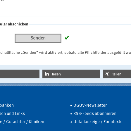
ular abschicken
✔
Senden
chaltfläche „Senden“ wird aktiviert, sobald alle Pflichtfelder ausgefüllt w
n
teilen
teilen
banken
DGUV-Newsletter
sen und Links
RSS-Feeds abonnieren
e / Gutachter / Kliniken
Unfallanzeige / Formtexte