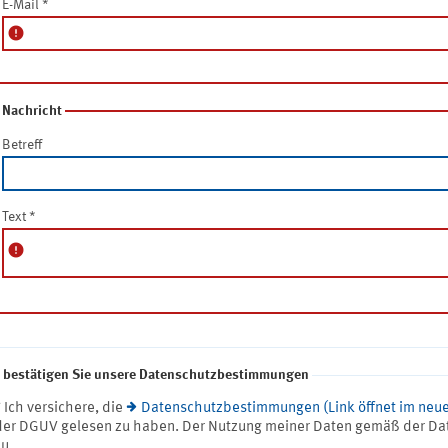
E-Mail
*
error
Nachricht
Betreff
Text
*
error
e bestätigen Sie unsere Datenschutzbestimmungen
* Ich versichere, die
Datenschutzbestimmungen (Link öffnet im neue
der DGUV gelesen zu haben. Der Nutzung meiner Daten gemäß der Da
zu.