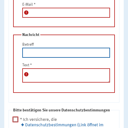
E-Mail
*
error
Nachricht
Betreff
Text
*
error
Bitte bestätigen Sie unsere Datenschutzbestimmungen
* Ich versichere, die
Datenschutzbestimmungen (Link öffnet im