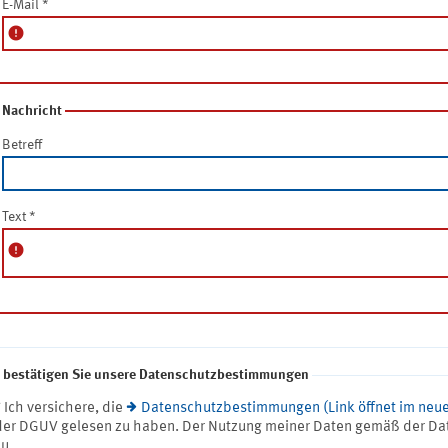
E-Mail
*
error
Nachricht
Betreff
Text
*
error
e bestätigen Sie unsere Datenschutzbestimmungen
* Ich versichere, die
Datenschutzbestimmungen (Link öffnet im neue
der DGUV gelesen zu haben. Der Nutzung meiner Daten gemäß der Da
zu.