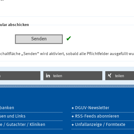
ular abschicken
✔
Senden
chaltfläche „Senden“ wird aktiviert, sobald alle Pflichtfelder ausgefüllt w
n
teilen
teilen
banken
DGUV-Newsletter
sen und Links
RSS-Feeds abonnieren
e / Gutachter / Kliniken
Unfallanzeige / Formtexte