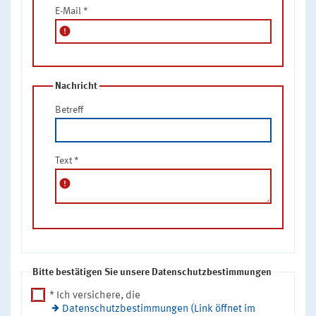
E-Mail
*
error
Nachricht
Betreff
Text
*
error
Bitte bestätigen Sie unsere Datenschutzbestimmungen
* Ich versichere, die
Datenschutzbestimmungen (Link öffnet im