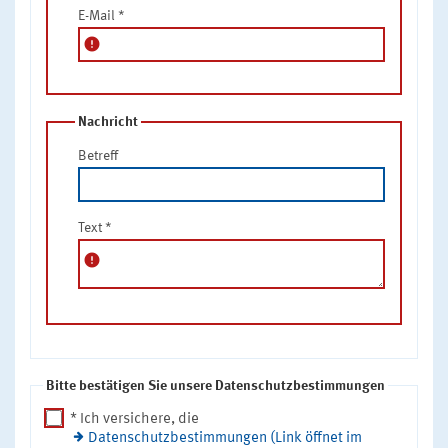
E-Mail
*
error
Nachricht
Betreff
Text
*
error
Bitte bestätigen Sie unsere Datenschutzbestimmungen
* Ich versichere, die
Datenschutzbestimmungen (Link öffnet im