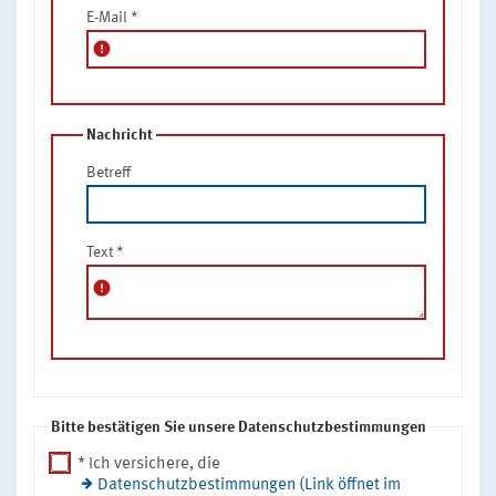
E-Mail
*
error
Nachricht
Betreff
Text
*
error
Bitte bestätigen Sie unsere Datenschutzbestimmungen
* Ich versichere, die
Datenschutzbestimmungen (Link öffnet im