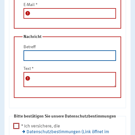
E-Mail
*
error
Nachricht
Betreff
Text
*
error
Bitte bestätigen Sie unsere Datenschutzbestimmungen
* Ich versichere, die
Datenschutzbestimmungen (Link öffnet im