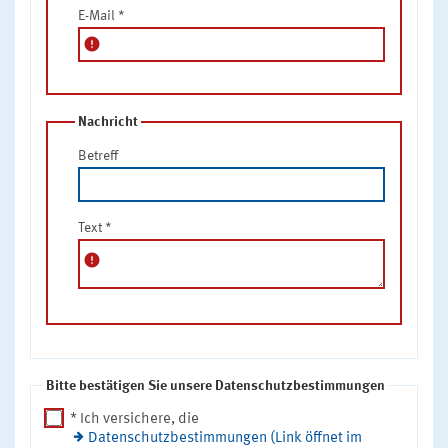
E-Mail
*
error
Nachricht
Betreff
Text
*
error
Bitte bestätigen Sie unsere Datenschutzbestimmungen
* Ich versichere, die
Datenschutzbestimmungen (Link öffnet im