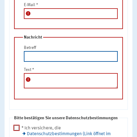
E-Mail
*
error
Nachricht
Betreff
Text
*
error
Bitte bestätigen Sie unsere Datenschutzbestimmungen
* Ich versichere, die
Datenschutzbestimmungen (Link öffnet im