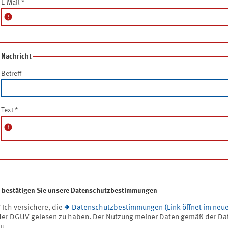
E-Mail
*
error
Nachricht
Betreff
Text
*
error
e bestätigen Sie unsere Datenschutzbestimmungen
* Ich versichere, die
Datenschutzbestimmungen (Link öffnet im neue
der DGUV gelesen zu haben. Der Nutzung meiner Daten gemäß der Da
zu.