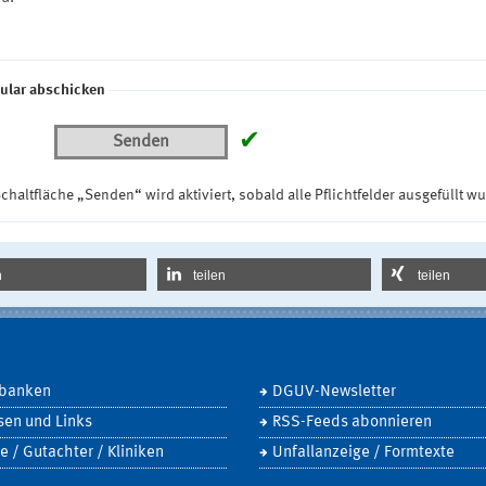
ular abschicken
✔
Senden
chaltfläche „Senden“ wird aktiviert, sobald alle Pflichtfelder ausgefüllt w
n
teilen
teilen
banken
DGUV-Newsletter
sen und Links
RSS-Feeds abonnieren
e / Gutachter / Kliniken
Unfallanzeige / Formtexte