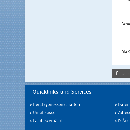
Form
Die S
teile
Quicklinks und Services
Berufsgenossenschaften
Daten
Unfallkassen
Adres
Landesverbände
D-Ärzt