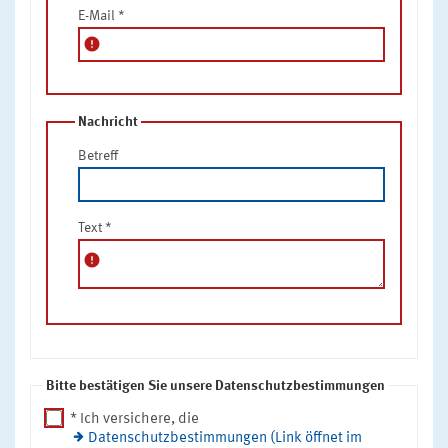
E-Mail
*
error
Nachricht
Betreff
Text
*
error
Bitte bestätigen Sie unsere Datenschutzbestimmungen
* Ich versichere, die
Datenschutzbestimmungen (Link öffnet im