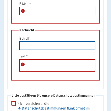
E-Mail
*
error
Nachricht
Betreff
Text
*
error
Bitte bestätigen Sie unsere Datenschutzbestimmungen
* Ich versichere, die
Datenschutzbestimmungen (Link öffnet im