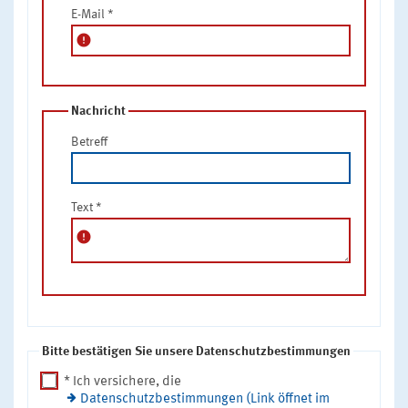
E-Mail
*
error
Nachricht
Betreff
Text
*
error
Bitte bestätigen Sie unsere Datenschutzbestimmungen
* Ich versichere, die
Datenschutzbestimmungen (Link öffnet im